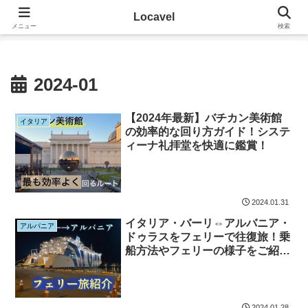
その地に溶け込むローカルたび
Locavel
メニュー
検索
2024-01
【2024年最新】バチカン美術館
イタリア
の効率的な回り方ガイド！システ
ィーナ礼拝堂を快適に鑑賞！
2024.01.31
イタリア・バーリ⇔アルバニア・
アルバニア
ドゥラスをフェリーで往復旅！乗
船方法やフェリーの様子をご紹
介！
2024.01.28