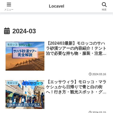
その地に溶け込むローカルたび
Locavel
メニュー
検索
2024-03
【2024/03最新】モロッコのサハ
モロッコ
ラ砂漠ツアーの内容紹介！テント
泊で必要な持ち物・服装・注意点
も！
2024.03.16
【エッサウィラ】モロッコ・マラ
モロッコ
ケシュから日帰りで青と白の街
へ！行き方・観光スポット・グル
メをご紹介！
2024.03.15