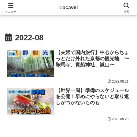
その地に溶け込むローカルたび
Locavel
メニュー
検索
2022-08
【夫婦で国内旅行】中心からちょ
日本
っとだけ外れた京都の観光地 〜
鞍馬寺、貴船神社、嵐山〜
2022.08.21
【世界一周】準備のスケジュール
世界一周前準備
を公開！早めにやらないと取り返
しがつかないものも…
2022.08.20