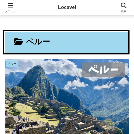
その地に溶け込むローカルたび
Locavel
メニュー
検索
ペルー
ペルー