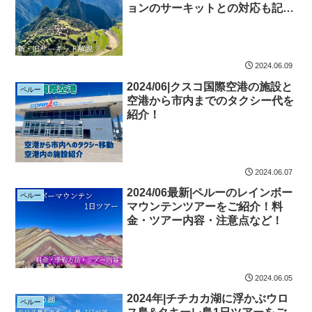
ョンのサーキットとの対応も記
載！
2024.06.09
2024/06|クスコ国際空港の施設と
ペルー
空港から市内までのタクシー代を
紹介！
2024.06.07
2024/06最新|ペルーのレインボー
ペルー
マウンテンツアーをご紹介！料
金・ツアー内容・注意点など！
2024.06.05
2024年|チチカカ湖に浮かぶウロ
ペルー