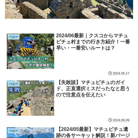
2024/06最新｜クスコからマチュ
ペルー
ピチュ村までの行き方紹介！一番
早い・一番安いルートは？
2024.06.17
【失敗談】マチュピチュのガイ
ペルー
ド、正直選択ミスだったなと思う
ので注意点を伝えたい
2024.06.09
【2024/05最新】マチュピチュ遺
ペルー
跡の各サーキット解説！新バージ