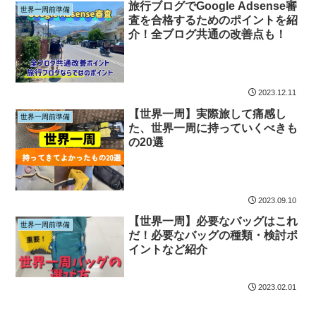
旅行ブログでGoogle Adsense審
世界一周前準備
査を合格するためのポイントを紹
介！全ブログ共通の改善点も！
2023.12.11
【世界一周】実際旅して痛感し
世界一周前準備
た、世界一周に持っていくべきも
の20選
2023.09.10
【世界一周】必要なバッグはこれ
世界一周前準備
だ！必要なバッグの種類・検討ポ
イントなど紹介
2023.02.01