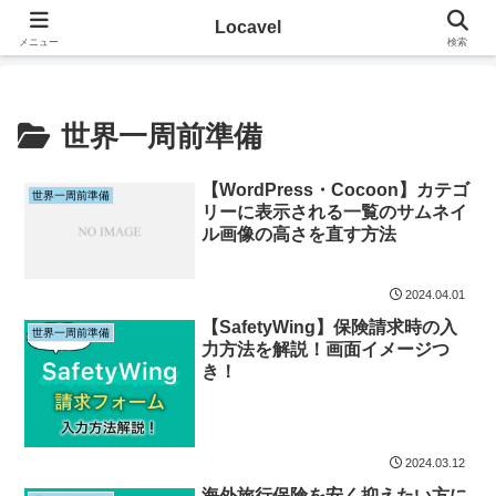
その地に溶け込むローカルたび
Locavel
メニュー
検索
世界一周前準備
【WordPress・Cocoon】カテゴ
世界一周前準備
リーに表示される一覧のサムネイ
ル画像の高さを直す方法
2024.04.01
【SafetyWing】保険請求時の入
世界一周前準備
力方法を解説！画面イメージつ
き！
2024.03.12
海外旅行保険を安く抑えたい方に