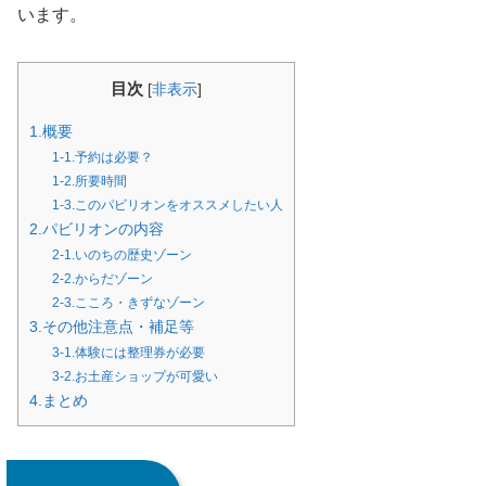
います。
目次
[
非表示
]
1.概要
1-1.予約は必要？
1-2.所要時間
1-3.このパビリオンをオススメしたい人
2.パビリオンの内容
2-1.いのちの歴史ゾーン
2-2.からだゾーン
2-3.こころ・きずなゾーン
3.その他注意点・補足等
3-1.体験には整理券が必要
3-2.お土産ショップが可愛い
4.まとめ