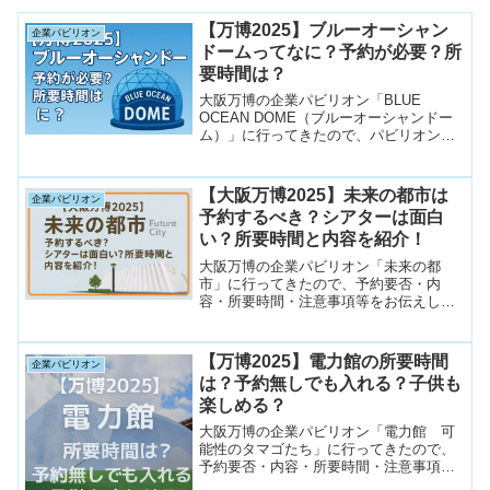
【万博2025】ブルーオーシャン
企業パビリオン
ドームってなに？予約が必要？所
要時間は？
大阪万博の企業パビリオン「BLUE
OCEAN DOME（ブルーオーシャンドー
ム）」に行ってきたので、パビリオンの
紹介と予約要否と所要時間、その他注意
点等をお伝えします。BLUE OCEAN
DOMEに興味があるけど、事前予約で希
【大阪万博2025】未来の都市は
企業パビリオン
望を出すべきか迷っている方はぜひご覧
予約するべき？シアターは面白
ください！
い？所要時間と内容を紹介！
大阪万博の企業パビリオン「未来の都
市」に行ってきたので、予約要否・内
容・所要時間・注意事項等をお伝えしま
す。「未来の都市」は大人から子どもま
で楽しめる、おすすめパビリオンです！
実際行った感想をしっかり載せています
【万博2025】電力館の所要時間
企業パビリオン
ので、ぜひ予約するかどうかの検討の参
は？予約無しでも入れる？子供も
考にしてもらえればと思います。
楽しめる？
大阪万博の企業パビリオン「電力館 可
能性のタマゴたち」に行ってきたので、
予約要否・内容・所要時間・注意事項等
をお伝えします。最初に記載してしまい