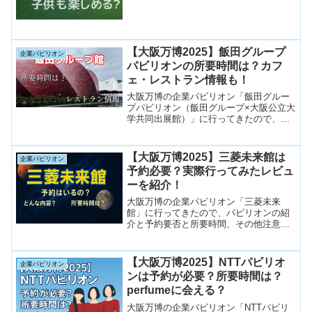
ますが、「電力館」は大人から子どもま
で楽しめる、おすすめパビリオンです！
実際行った感想をしっかり載せています
ので、ぜひ予約するかどうかの検討の参
【大阪万博2025】飯田グループ
考にしてもらえればと思います。
企業パビリオン
パビリオンの所要時間は？カフ
ェ・レストラン情報も！
大阪万博の企業パビリオン「飯田グルー
プパビリオン（飯田グループ×大阪公立大
学共同出展館）」に行ってきたので、パ
ビリオンの紹介と所要時間、カフェ・レ
ストラン情報をお伝えします。飯田グル
ープパビリオンに興味があるけど、事前
【大阪万博2025】三菱未来館は
企業パビリオン
予約で希望を出すべきか迷っている方は
予約必要？実際行ってみたレビュ
ぜひご覧ください！
ーを紹介！
大阪万博の企業パビリオン「三菱未来
館」に行ってきたので、パビリオンの紹
介と予約要否と所要時間、その他注意点
等をお伝えします。三菱未来館に興味が
あるけど、事前予約で希望を出すべきか
迷っている方はぜひご覧ください！
【大阪万博2025】NTTパビリオ
企業パビリオン
ンは予約が必要？所要時間は？
perfumeに会える？
大阪万博の企業パビリオン「NTTパビリ