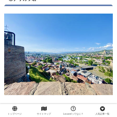
トビリシ市内を一望できるスポットです。
結構な坂道で
汗を掻く可能性が高いので、入浴前に行くこ
トップページ
サイトマップ
Locavelってなに？
人気記事一覧