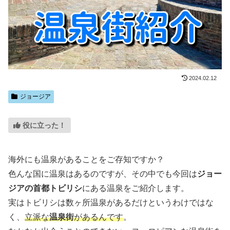
2024.02.12
ジョージア
役に立った！
海外にも温泉があることをご存知ですか？
色んな国に温泉はあるのですが、その中でも今回は
ジョー
ジアの首都トビリシ
にある温泉をご紹介します。
実はトビリシは数ヶ所温泉があるだけというわけではな
く、
立派な
温泉街
があるんです
。