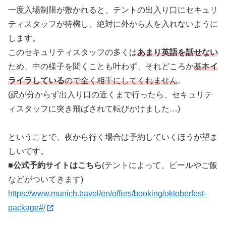
一度入場制限が敷かれると、テントの出入り口にセキュリ
ティスタッフが待機し、絶対に外から人を入れないように
します。
このセキュリティスタッフの多くは
あまり英語を話せない
ため、中の様子を聞くことも叶わず、それどころか
基本
イ
ライラしている
ので全く相手にしてくれません
。
(訳が分からず出入り口の近くまで行ったら、セキュリテ
ィスタッフに突き飛ばされて転びかけました…)
ということで、夜から行く場合は予約していくほうが望ま
しいです。
■公式予約サイトはこちら
(テントによって、ビールやご飯
などがついてきます)
https://www.munich.travel/en/offers/booking/oktoberfest-
package#/