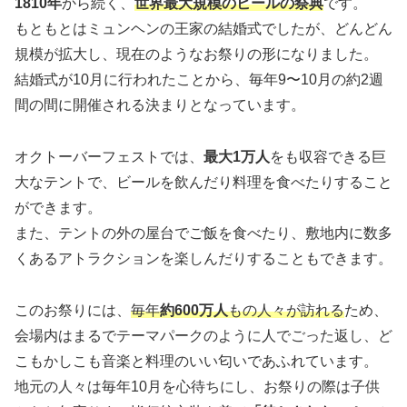
1810年
から続く、
世界最大規模のビールの祭典
です。
もともとはミュンヘンの王家の結婚式でしたが、どんどん
規模が拡大し、現在のようなお祭りの形になりました。
結婚式が10月に行われたことから、毎年9〜10月の約2週
間の間に開催される決まりとなっています。
オクトーバーフェストでは、
最大1万人
をも収容できる巨
大なテントで、ビールを飲んだり料理を食べたりすること
ができます。
また、テントの外の屋台でご飯を食べたり、敷地内に数多
くあるアトラクションを楽しんだりすることもできます。
このお祭りには、
毎年
約600万人
もの人々が訪れる
ため、
会場内はまるでテーマパークのように人でごった返し、ど
こもかしこも音楽と料理のいい匂いであふれています。
地元の人々は毎年10月を心待ちにし、お祭りの際は子供