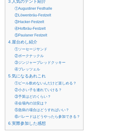
3.人気のテント紹介
①Augustiner Festhalle
②Löwenbräu-Festzelt
③Hacker-Festzelt
④Hofbräu-Festzelt
⑤Paulaner Festzelt
4.屋台めし紹介
①ソーセージサンド
②ポークナックル
③ジンジャーブレッドクッキー
④プレッツェル
5.気になるあれこれ
①ビール飲めないんだけど楽しめる？
②小さい子を連れていける？
③予算はどのくらい？
④会場内の治安は？
⑤急病の場合はどうすればいい？
⑥パレードはどうやったら参加できる？
6.実際参加した感想