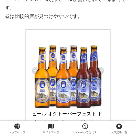
す。
昼は比較的席が見つけやすいです。
ビール オクトーバーフェスト ド
イツ 「 ホフブロイ 」 ビール セ
ット 330ml 6本 3種 飲み比べ HO
トップページ
サイトマップ
Locavelってなに？
人気記事一覧