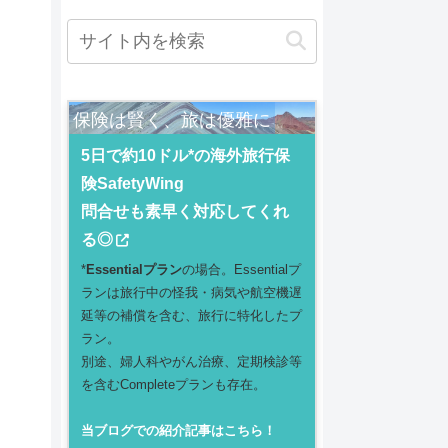
保険は賢く、旅は優雅に
5日で約10ドル*の海外旅行保
険SafetyWing
問合せも素早く対応してくれ
る◎
*
Essentialプラン
の場合。Essentialプ
ランは旅行中の怪我・病気や航空機遅
延等の補償を含む、旅行に特化したプ
ラン。
別途、婦人科やがん治療、定期検診等
を含むCompleteプランも存在。
当ブログでの紹介記事はこちら！