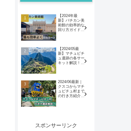
【2024年最
新】バチカン美
術館の効率的な
回り方ガイド！
システィーナ礼
拝堂を快適に鑑
賞！
【2024/05最
新】マチュピチ
ュ遺跡の各サー
キット解説！新
バージョンのサ
ーキットとの対
応も記載！
2024/06最新｜
クスコからマチ
ュピチュ村まで
の行き方紹介！
一番早い・一番
安いルートは？
スポンサーリンク