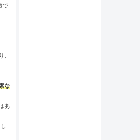
徴で
り、
素な
はあ
まし