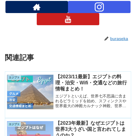
buraseka
関連記事
【2023/11最新】エジプトの料
エジプト
理・治安・Wifi・交通などの旅行
情報まとめ！
エジプトといえば、世界七不思議に含ま
れるピラミッドを始め、スフィンクスや
世界最大の神殿カルナック神殿、世界遺
産の元となったアブシンベル神殿など、
魅力的な観光スポットが数多くありま
す。今回はそんなエジプトの旅行に必要
【2023年最新】なぜエジプトは
エジプト
な情報を総まとめしました。
世界3大うざい国と言われてしま
うのか？