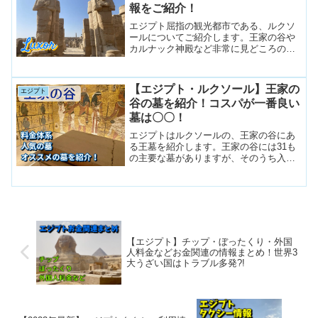
報をご紹介！
エジプト屈指の観光都市である、ルクソ
ールについてご紹介します。王家の谷や
カルナック神殿など非常に見どころの多
い場所ですが、ルクソールはまだまだ発
展途上の都市で、特に交通の面で難しい
部分があります。そういった交通情報を
【エジプト・ルクソール】王家の
エジプト
はじめとして、観光スポットへのアクセ
谷の墓を紹介！コスパが一番良い
ス、料金、見どころなどをまとめていま
す。
墓は〇〇！
エジプトはルクソールの、王家の谷にあ
る王墓を紹介します。王家の谷には31も
の主要な墓がありますが、そのうち入れ
るのは3つのみ！人気のお墓や、実際私達
が入ったお墓、そして別料金が必要にな
るお墓など、しっかりご説明します。
【エジプト】チップ・ぼったくり・外国
人料金などお金関連の情報まとめ！世界3
大うざい国はトラブル多発?!