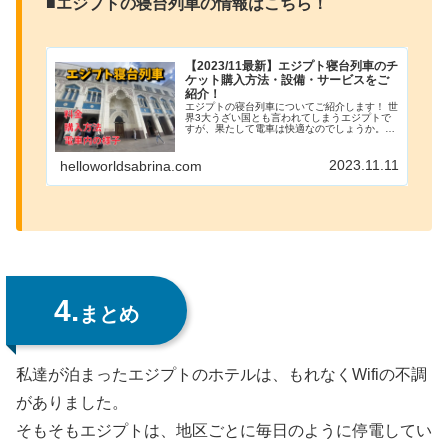
■エジプトの寝台列車の情報はこちら！
【2023/11最新】エジプト寝台列車のチ
ケット購入方法・設備・サービスをご
紹介！
エジプトの寝台列車についてご紹介します！ 世
界3大うざい国とも言われてしまうエジプトで
すが、果たして電車は快適なのでしょうか。笑
安全なの？ どうやってチケットを買うの？ き
れいなの？ こういった疑問はすべてこの記事で
解決できます！
2023.11.11
helloworldsabrina.com
4.
まとめ
私達が泊まったエジプトのホテルは、もれなくWifiの不調
がありました。
そもそもエジプトは、地区ごとに毎日のように停電してい