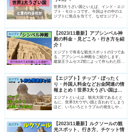
世界3大うざい国といえば、インド・エジ
プト・モロッコです。今回はその中のエ
ジプトに焦点を当てて、なぜエジプトは
世界3大うざい国と言われてしまうのか？
について、私達の経験を踏まえて論じて
いきたいと思います。
【2023/11最新】アブシンベル神
エジプト
殿の料金・見どころ・行き方を紹
介！
エジプトで有名な観光スポットの1つであ
る、アブシンベル神殿をご紹介します。
建築王ラムセス2世によって作られた巨大
な岩窟神殿は、なんと「お引越し」とい
う仰天の歴史もある、興味深いスポット
です。そんなアブシンベル神殿の歴史や
【エジプト】チップ・ぼったく
エジプト
見どころ、そして実際の行き方や料金ま
り・外国人料金などお金関連の情
で、しっかりご紹介します。
報まとめ！世界3大うざい国はト
ラブル多発?!
エジプトといえば、観光大国であるとと
もに、世界3大ウザい国と言われてしまう
ほど、いろいろとトラブルの発生しやす
い国でもあります。私たちは世界一周旅
行の中で、エジプトに16日間滞在しまし
たので、エジプトでのお金関連情報をま
【2023/11最新】ルクソールの観
エジプト
とめてご紹介します。
光スポット、行き方、チケット情