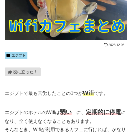
2023.12.05
エジプト
役に立った！
Wifi
エジプトで最も苦労したことの1つが
です。
弱い
定期的に停電
エジプトのホテルのWifiは
上に、
に
なり、全く使えなくなることもあります。
そんなとき、Wifiが利用できるカフェに行ければ、かなり